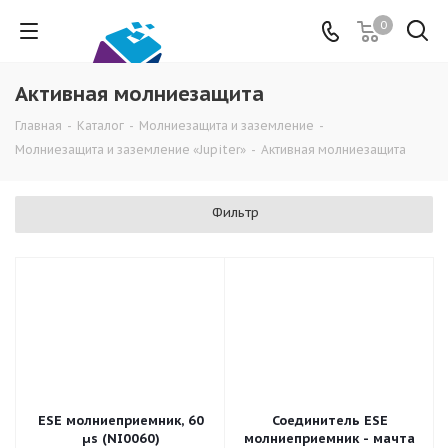
0
Активная молниезащита
Главная
-
Каталог
-
Молниезащита и заземление
-
Молниезащита и заземление «Jupiter»
-
Активная молниезащита
Фильтр
ESE молниеприемник, 60
Соединитель ESE
µs (NI0060)
молниеприемник - мачта