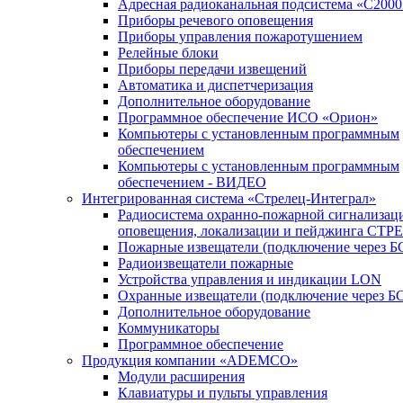
Адресная радиоканальная подсистема «С200
Приборы речевого оповещения
Приборы управления пожаротушением
Релейные блоки
Приборы передачи извещений
Автоматика и диспетчеризация
Дополнительное оборудование
Программное обеспечение ИСО «Орион»
Компьютеры с установленным программным
обеспечением
Компьютеры с установленным программным
обеспечением - ВИДЕО
Интегрированная система «Стрелец-Интеграл»
Радиосистема охранно-пожарной сигнализац
оповещения, локализации и пейджинга СТ
Пожарные извещатели (подключение через 
Радиоизвещатели пожарные
Устройства управления и индикации LON
Охранные извещатели (подключение через Б
Дополнительное оборудование
Коммуникаторы
Программное обеспечение
Продукция компании «ADEMCO»
Модули расширения
Клавиатуры и пульты управления