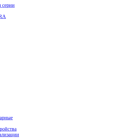
 серии
GRA
жарные
ройства
ализации