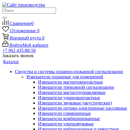
Сравнение
0
Отложенные
0
Корзина
0
пуста
0
Войти
Мой кабинет
+7 962 435-80-56
Заказать звонок
Каталог
Средства и системы охранно-пожарной сигнализации
Извещатели охранные для помещений
Извещатели магнитоконтактные
Извещатели тревожной сигнализации
Извещатели магнитоуправляемые
Извещатели ударноконтактные
Извещатели звуковые (акустические)
Извещатели оптико-электронные пассивные
Извещатели совмещенные
Извещатели комбинированные
Извещатели ультразвуковые
Извещатели вибрационные и емкостные