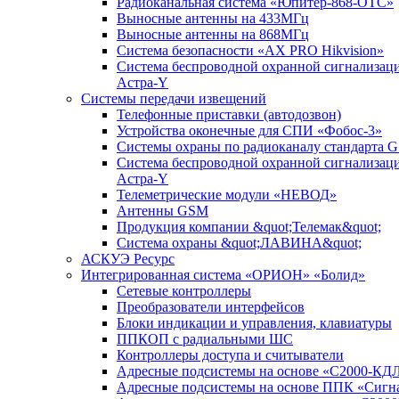
Радиоканальная система «Юпитер-868-ОТС»
Выносные антенны на 433МГц
Выносные антенны на 868МГц
Система безопасности «AX PRO Hikvision»
Система беспроводной охранной сигнализац
Астра-Y
Системы передачи извещений
Телефонные приставки (автодозвон)
Устройства оконечные для СПИ «Фобос-3»
Системы охраны по радиоканалу стандарта 
Система беспроводной охранной сигнализац
Астра-Y
Телеметрические модули «НЕВОД»
Антенны GSM
Продукция компании &quot;Телемак&quot;
Система охраны &quot;ЛАВИНА&quot;
АСКУЭ Ресурс
Интегрированная система «ОРИОН» «Болид»
Сетевые контроллеры
Преобразователи интерфейсов
Блоки индикации и управления, клавиатуры
ППКОП с радиальными ШС
Контроллеры доступа и считыватели
Адресные подсистемы на основе «С2000-КД
Адресные подсистемы на основе ППК «Сигн