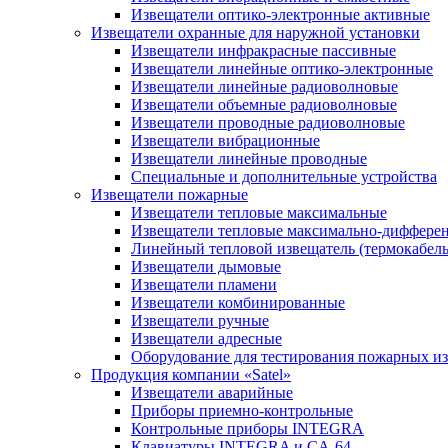
Извещатели оптико-электронные активные
Извещатели охранные для наружной установки
Извещатели инфракрасные пассивные
Извещатели линейные оптико-электронные
Извещатели линейные радиоволновые
Извещатели объемные радиоволновые
Извещатели проводные радиоволновые
Извещатели вибрационные
Извещатели линейные проводные
Специальные и дополнительные устройства
Извещатели пожарные
Извещатели тепловые максимальные
Извещатели тепловые максимально-диффере
Линейный тепловой извещатель (термокабель
Извещатели дымовые
Извещатели пламени
Извещатели комбинированные
Извещатели ручные
Извещатели адресные
Оборудование для тестирования пожарных и
Продукция компании «Satel»
Извещатели аварийные
Приборы приемно-контрольные
Контрольные приборы INTEGRA
Клавиатуры INTEGRA и CA-64