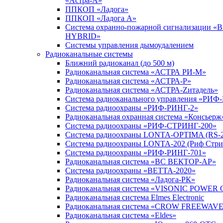
«Астра-А»
ППКОП «Ладога»
ППКОП «Ладога А»
Система охранно-пожарной сигнализации «
HYBRID»
Системы управления дымоудалением
Радиоканальные системы
Ближний радиоканал (до 500 м)
Радиоканальная система «АСТРА РИ-М»
Радиоканальная система «АСТРА-Р»
Радиоканальная система «АСТРА-Zитадель»
Система радиоканального управления «РИФ
Система радиоохраны «РИФ-РИНГ-2»
Радиоканальная охранная система «Консьерж
Система радиоохраны «РИФ-СТРИНГ-200»
Система радиоохраны LONTA-OPTIMA (RS-2
Система радиоохраны LONTA-202 (Риф Стри
Система радиоохраны «РИФ-РИНГ-701»
Радиоканальная система «ВС ВЕКТОР-АР»
Система радиоохраны «ВЕТТА-2020»
Радиоканальная система «Ладога-РК»
Радиоканальная система «VISONIC POWER 
Радиоканальная система Elmes Electronic
Радиоканальная система «CROW FREEWAV
Радиоканальная система «Eldes»