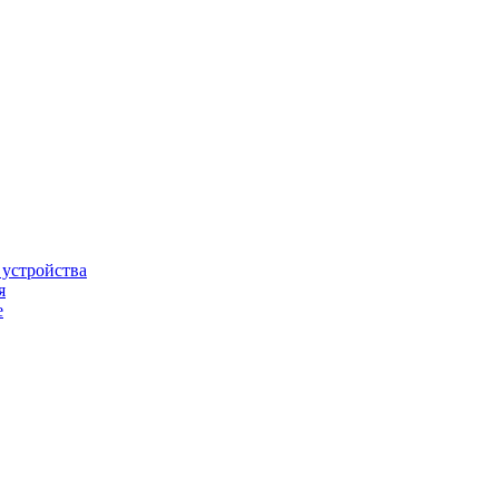
 устройства
я
е