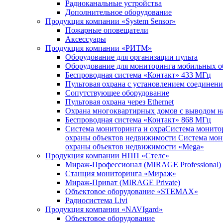
Радиоканальные устройства
Дополнительное оборудование
Продукция компании «System Sensor»
Пожарные оповещатели
Аксессуары
Продукция компании «РИТМ»
Оборудование для организации пульта
Оборудование для мониторинга мобильных о
Беспроводная система «Контакт» 433 МГц
Пультовая охрана с установлением соединени
Сопутствующее оборудование
Пультовая охрана через Ethernet
Охрана многоквартирных домов с выводом на
Беспроводная система «Контакт» 868 МГц
Система мониторинга и охраСистема монито
охраны объектов недвижимости Система мон
охраны объектов недвижимости «Mega»
Продукция компании НПП «Стелс»
Мираж-Профессионал (MIRAGE Professional)
Станция мониторинга «Мираж»
Мираж-Приват (MIRAGE Private)
Объектовое оборудование «STEMAX»
Радиосистема Livi
Продукция компании «NAVIgard»
Объектовое оборудование