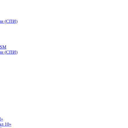
ии (СПИ)
GSM
ии (СПИ)
Л»
ал 10»