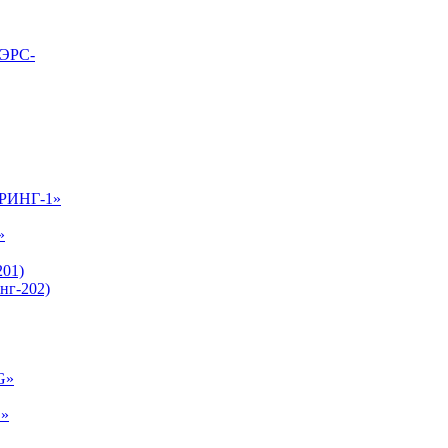
ВЭРС-
-РИНГ-1»
»
01)
нг-202)
G»
E»