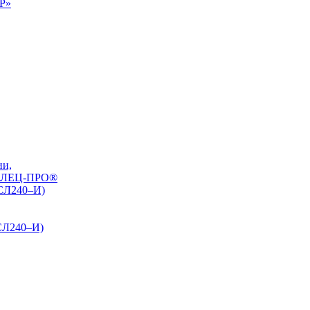
0Р»
ии,
РЕЛЕЦ-ПРО®
БСЛ240–И)
СЛ240–И)