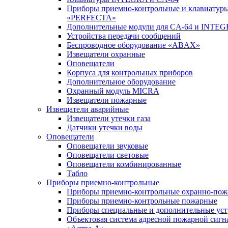
Приборы приемно-контрольные и клавиатуры
«PERFECTA»
Дополнительные модули для CA-64 и INTE
Устройства передачи сообщений
Беспроводное оборудование «ABAX»
Извещатели охранные
Оповещатели
Корпуса для контрольных приборов
Дополнительное оборудование
Охранный модуль MICRA
Извещатели пожарные
Извещатели аварийные
Извещатели утечки газа
Датчики утечки воды
Оповещатели
Оповещатели звуковые
Оповещатели световые
Оповещатели комбинированные
Табло
Приборы приемно-контрольные
Приборы приемно-контрольные охранно-по
Приборы приемно-контрольные пожарные
Приборы специальные и дополнительные уст
Объектовая система адресной пожарной сигн