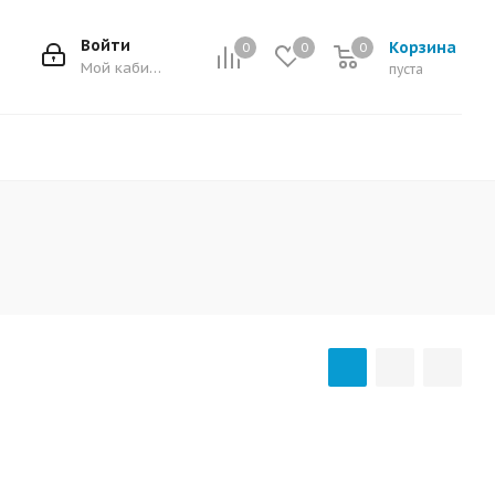
Войти
Корзина
0
0
0
0
Мой кабинет
пуста