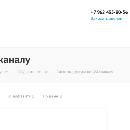
+7 962 435-80-56
Заказать звонок
каналу
тупом
-
СКУД автономные
-
Системы доступа по GSM-каналу
По алфавиту
По цене