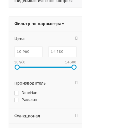
эпидемиологического контроля
Фильтр по параметрам
Цена
10 960
14 380
Производитель
DoorHan
Равелин
Функционал