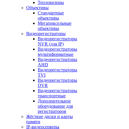
Тепловизоры
Объективы
Стандартные
объективы
Мегапиксельные
объективы
Видеорегистраторы
Видеорегистраторы
NVR (для IP)
Видеорегистраторы
мультиформатные
Видеорегистраторы
AHD
Видеорегистраторы
TVI
Видеорегистраторы
DVR
Видеорегистраторы
транспортные
Дополнительное
оборудование для
регистраторов
Жёсткие диски и карты
памяти
IP-видеосерверы