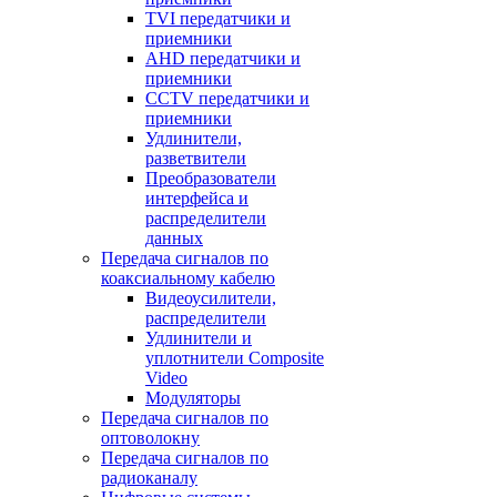
TVI передатчики и
приемники
AHD передатчики и
приемники
CCTV передатчики и
приемники
Удлинители,
разветвители
Преобразователи
интерфейса и
распределители
данных
Передача сигналов по
коаксиальному кабелю
Видеоусилители,
распределители
Удлинители и
уплотнители Сomposite
Video
Модуляторы
Передача сигналов по
оптоволокну
Передача сигналов по
радиоканалу