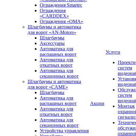
Ограждения Smartec
Ограждения
«CARDDEX»
Ограждения «ОМА»
Шлагбаумы и автоматика
для ворот «AN-Motors»
Шлагбаумы
Аксессуары
Автоматика для
Услуги
распашных ворот
Автоматика для
Проекти
откатных ворот
систем
Автоматика для
видеона
секционных ворот
Установ
Шлагбаумы и автоматика
видеона
для ворот «CAME»
Обслуж
Шлагбаумы
систем
Автоматика для
видеона
распашных ворот
Акции
Монтаж
Автоматика для
охранно
откатных ворот
сигнали
Автоматика для
Техниче
секционных ворот
обслужи
Устройства управления
охранно