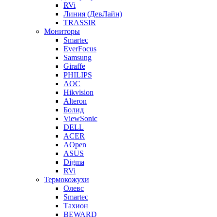
RVi
Линия (ДевЛайн)
TRASSIR
Мониторы
Smartec
EverFocus
Samsung
Giraffe
PHILIPS
AOC
Hikvision
Alteron
Болид
ViewSonic
DELL
ACER
AOpen
ASUS
Digma
RVi
Термокожухи
Олевс
Smartec
Тахион
BEWARD