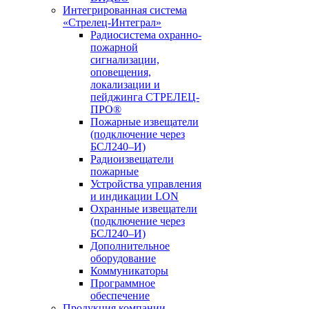
Интегрированная система
«Стрелец-Интеграл»
Радиосистема охранно-
пожарной
сигнализации,
оповещения,
локализации и
пейджинга СТРЕЛЕЦ-
ПРО®
Пожарные извещатели
(подключение через
БСЛ240–И)
Радиоизвещатели
пожарные
Устройства управления
и индикации LON
Охранные извещатели
(подключение через
БСЛ240–И)
Дополнительное
оборудование
Коммуникаторы
Программное
обеспечение
Продукция компании