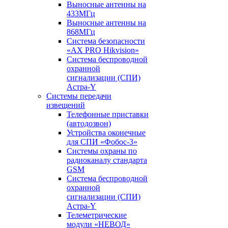
Выносные антенны на
433МГц
Выносные антенны на
868МГц
Система безопасности
«AX PRO Hikvision»
Система беспроводной
охранной
сигнализации (СПИ)
Астра-Y
Системы передачи
извещений
Телефонные приставки
(автодозвон)
Устройства оконечные
для СПИ «Фобос-3»
Системы охраны по
радиоканалу стандарта
GSM
Система беспроводной
охранной
сигнализации (СПИ)
Астра-Y
Телеметрические
модули «НЕВОД»