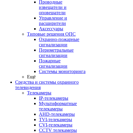
Проводные
извещатели и
оповещатели
Управление и
расширители
Аксессуары
Типовые решения ОПС
Охранно-пожарные
сигнализации
Периметральные
сигнализации
Пожарные
сигнализации
Системы мониторинга
Ещё
Средства и системы охранного
телевидения
Телекамеры
IP-телекамеры
Мультиформатные
телекамеры
AHD-телекамеры
TVI-телекамеры
CVI-телекамеры
CCTV телекамеры