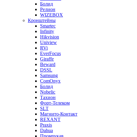
Болид
Релион
WIZEBOX
Кронштейны
Smartec
Infinity
Hikvision
Uniview
RVi
EverFocus
Giraffe
Beward
DSSL
Samsung
ComOnyx
Болид
Nobelic
Тахион
Форт-Телеком
SLT
Магнито-Контакт
REXANT
Praxis
Dahua
Промрукав