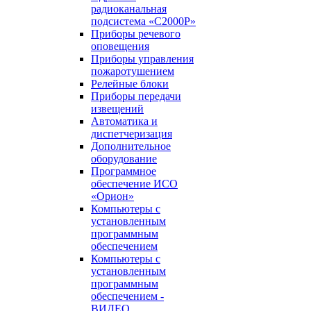
радиоканальная
подсистема «С2000Р»
Приборы речевого
оповещения
Приборы управления
пожаротушением
Релейные блоки
Приборы передачи
извещений
Автоматика и
диспетчеризация
Дополнительное
оборудование
Программное
обеспечение ИСО
«Орион»
Компьютеры с
установленным
программным
обеспечением
Компьютеры с
установленным
программным
обеспечением -
ВИДЕО