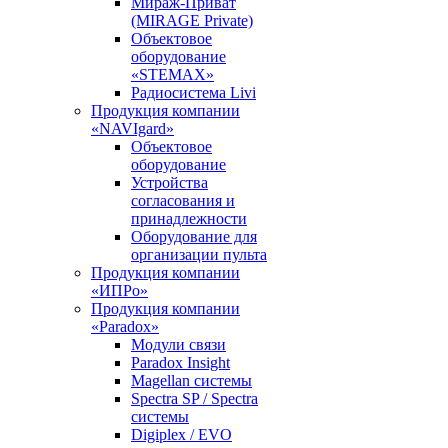
Мираж-Приват
(MIRAGE Private)
Объектовое
оборудование
«STEMAX»
Радиосистема Livi
Продукция компании
«NAVIgard»
Объектовое
оборудование
Устройства
согласования и
принадлежности
Оборудование для
организации пульта
Продукция компании
«ИПРо»
Продукция компании
«Paradox»
Модули связи
Paradox Insight
Magellan системы
Spectra SP / Spectra
системы
Digiplex / EVO