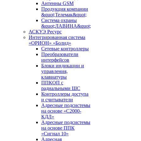
Антенны GSM
Продукция компании
&quot;Телемак&quot;
Система охраны
&quot;ЛАВИНА&quot;
АСКУЭ Ресурс
Интегрированная система
«ОРИОН» «Болид»
Сетевые контроллеры
Преобразователи
интерфейсов
Блоки индикации и
управления,
клавиатуры
ППКОП с
радиальными ШС
Контроллеры доступа
и считыватели
Адресные подсистемы
на основе «С2000-
КДЛ»
Адресные подсистемы
на основе ППК
«Сигнал 10»
Адресная