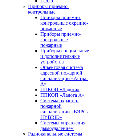
Табло
Приборы приемно-
контрольные
Приборы приемно-
контрольные охранно-
пожарные
Приборы приемно-
контрольные
пожарные
Приборы специальные
и дополнительные
устройства
Объектовая система
адресной пожарной
сигнализации «Астра-
А»
ППКОП «Ладога»
ППКОП «Ладога А»
Система охранно-
пожарной
сигнализации «ВЭРС-
HYBRID»
Системы управления
дымоудалением
Радиоканальные системы