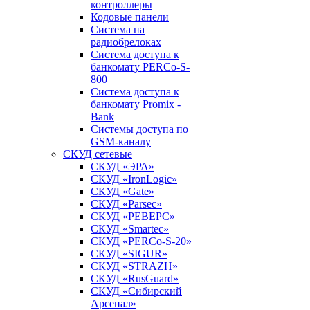
контроллеры
Кодовые панели
Система на
радиобрелоках
Система доступа к
банкомату PERCo-S-
800
Система доступа к
банкомату Promix -
Bank
Системы доступа по
GSM-каналу
СКУД сетевые
СКУД «ЭРА»
СКУД «IronLogic»
СКУД «Gate»
СКУД «Parsec»
СКУД «РЕВЕРС»
СКУД «Smartec»
СКУД «PERCo-S-20»
СКУД «SIGUR»
СКУД «STRAZH»
СКУД «RusGuard»
СКУД «Сибирский
Арсенал»