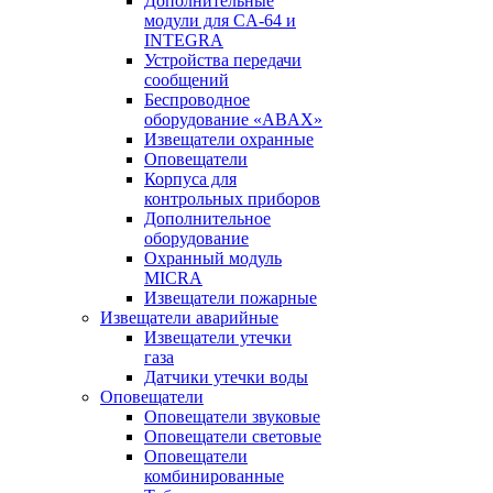
Дополнительные
модули для CA-64 и
INTEGRA
Устройства передачи
сообщений
Беспроводное
оборудование «ABAX»
Извещатели охранные
Оповещатели
Корпуса для
контрольных приборов
Дополнительное
оборудование
Охранный модуль
MICRA
Извещатели пожарные
Извещатели аварийные
Извещатели утечки
газа
Датчики утечки воды
Оповещатели
Оповещатели звуковые
Оповещатели световые
Оповещатели
комбинированные