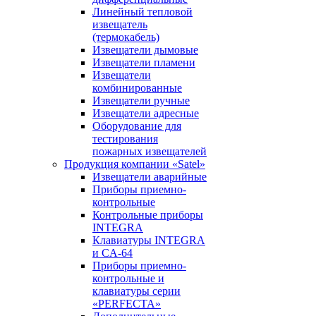
Линейный тепловой
извещатель
(термокабель)
Извещатели дымовые
Извещатели пламени
Извещатели
комбинированные
Извещатели ручные
Извещатели адресные
Оборудование для
тестирования
пожарных извещателей
Продукция компании «Satel»
Извещатели аварийные
Приборы приемно-
контрольные
Контрольные приборы
INTEGRA
Клавиатуры INTEGRA
и CA-64
Приборы приемно-
контрольные и
клавиатуры серии
«PERFECTA»