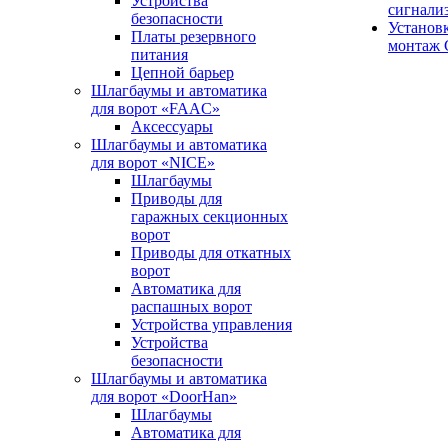
Устройства
сигнали
безопасности
Установ
Платы резервного
монтаж
питания
Цепной барьер
Шлагбаумы и автоматика
для ворот «FAAC»
Аксессуары
Шлагбаумы и автоматика
для ворот «NICE»
Шлагбаумы
Приводы для
гаражных секционных
ворот
Приводы для откатных
ворот
Автоматика для
распашных ворот
Устройства управления
Устройства
безопасности
Шлагбаумы и автоматика
для ворот «DoorHan»
Шлагбаумы
Автоматика для