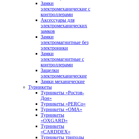
Замки
электромеханические с
контроллерами
Аксессуары для
электромеханических
замков
Замки
электромагнитные без
электроники
Замки
электромагнитные с
контроллерами
Защелки
электромеханические
Замки механические
Турникеты
Турникеты «Ростов-
Дон»
Турникеты «PERCo»
Турникеты «ОМА»
Турникеты
«OXGARD»
Турникеты
«CARDDEX»
Турникеты триподы