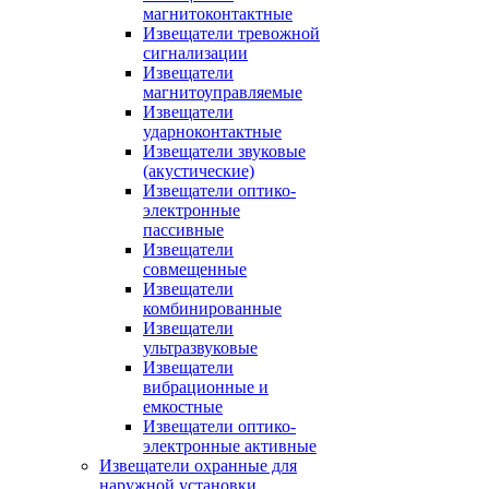
магнитоконтактные
Извещатели тревожной
сигнализации
Извещатели
магнитоуправляемые
Извещатели
ударноконтактные
Извещатели звуковые
(акустические)
Извещатели оптико-
электронные
пассивные
Извещатели
совмещенные
Извещатели
комбинированные
Извещатели
ультразвуковые
Извещатели
вибрационные и
емкостные
Извещатели оптико-
электронные активные
Извещатели охранные для
наружной установки