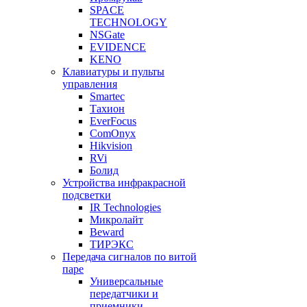
SPACE
TECHNOLOGY
NSGate
EVIDENCE
KENO
Клавиатуры и пульты
управления
Smartec
Тахион
EverFocus
ComOnyx
Hikvision
RVi
Болид
Устройства инфракрасной
подсветки
IR Technologies
Микролайт
Beward
ТИРЭКС
Передача сигналов по витой
паре
Универсальные
передатчики и
приемники