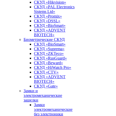
СКУД «Hikvision»
СКУД «PAL Electronics
Sistems Ltd»
СКУД «Promix»
СКУД «DSSL»
СКУД «BioSmart»
СКУД «ADVENT
BIOTECH»
Биометрические СКУД
СКУД «BioSmart»
СКУД «Suprema»
СКУД «ZKTeco»
СКУД «RusGuard»
СКУД «Beward»
СКУД «HiWatch Pro»
СКУД «CTV»
СКУД «ADVENT
BIOTECH»
СКУД «Gate»
Замки и
электромеханические
защелки
Замки
электромеханические
без электроники