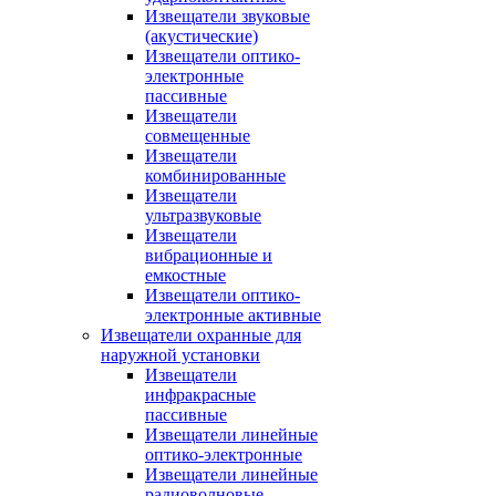
Извещатели звуковые
(акустические)
Извещатели оптико-
электронные
пассивные
Извещатели
совмещенные
Извещатели
комбинированные
Извещатели
ультразвуковые
Извещатели
вибрационные и
емкостные
Извещатели оптико-
электронные активные
Извещатели охранные для
наружной установки
Извещатели
инфракрасные
пассивные
Извещатели линейные
оптико-электронные
Извещатели линейные
радиоволновые