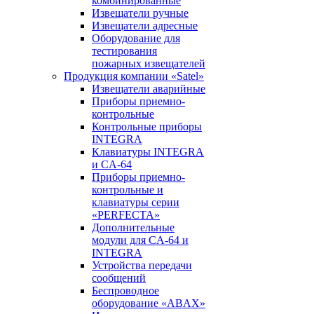
комбинированные
Извещатели ручные
Извещатели адресные
Оборудование для
тестирования
пожарных извещателей
Продукция компании «Satel»
Извещатели аварийные
Приборы приемно-
контрольные
Контрольные приборы
INTEGRA
Клавиатуры INTEGRA
и CA-64
Приборы приемно-
контрольные и
клавиатуры серии
«PERFECTA»
Дополнительные
модули для CA-64 и
INTEGRA
Устройства передачи
сообщений
Беспроводное
оборудование «ABAX»