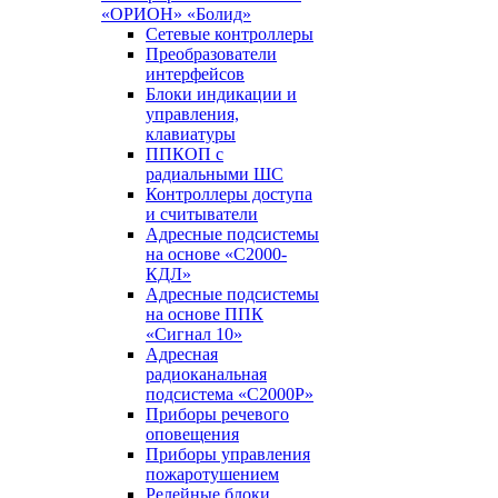
«ОРИОН» «Болид»
Сетевые контроллеры
Преобразователи
интерфейсов
Блоки индикации и
управления,
клавиатуры
ППКОП с
радиальными ШС
Контроллеры доступа
и считыватели
Адресные подсистемы
на основе «С2000-
КДЛ»
Адресные подсистемы
на основе ППК
«Сигнал 10»
Адресная
радиоканальная
подсистема «С2000Р»
Приборы речевого
оповещения
Приборы управления
пожаротушением
Релейные блоки