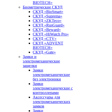
BIOTECH»
Биометрические СКУД
СКУД «BioSmart»
СКУД «Suprema»
СКУД «ZKTeco»
СКУД «RusGuard»
СКУД «Beward»
СКУД «HiWatch Pro»
СКУД «CTV»
СКУД «ADVENT
BIOTECH»
СКУД «Gate»
Замки и
электромеханические
защелки
Замки
электромеханические
без электроники
Замки
электромеханические с
контроллерами
Аксессуары для
электромеханических
замков
Замки