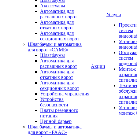
Шлагбаумы
Аксессуары
Автоматика для
Услуги
распашных ворот
Автоматика для
Проекти
откатных ворот
систем
Автоматика для
видеона
секционных ворот
Установ
Шлагбаумы и автоматика
видеона
для ворот «CAME»
Обслуж
Шлагбаумы
систем
Автоматика для
видеона
распашных ворот
Акции
Монтаж
Автоматика для
охранно
откатных ворот
сигнали
Автоматика для
Техниче
секционных ворот
обслужи
Устройства управления
охранно
Устройства
сигнали
безопасности
Установ
Платы резервного
монтаж
питания
Цепной барьер
Шлагбаумы и автоматика
для ворот «FAAC»