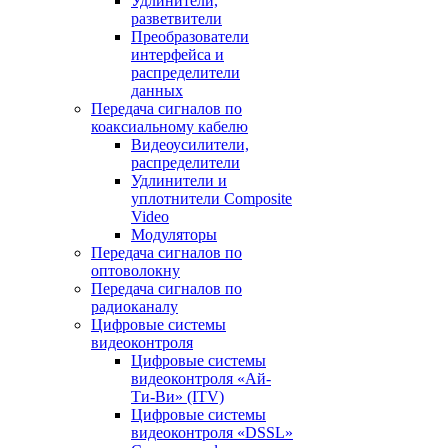
Удлинители,
разветвители
Преобразователи
интерфейса и
распределители
данных
Передача сигналов по
коаксиальному кабелю
Видеоусилители,
распределители
Удлинители и
уплотнители Сomposite
Video
Модуляторы
Передача сигналов по
оптоволокну
Передача сигналов по
радиоканалу
Цифровые системы
видеоконтроля
Цифровые системы
видеоконтроля «Ай-
Ти-Ви» (ITV)
Цифровые системы
видеоконтроля «DSSL»