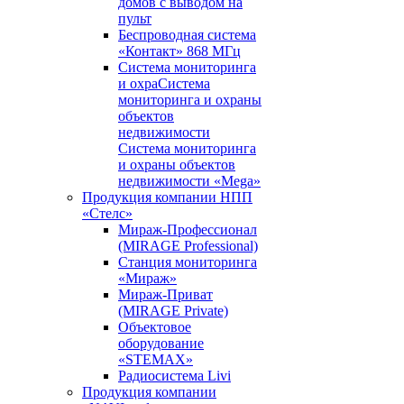
домов с выводом на
пульт
Беспроводная система
«Контакт» 868 МГц
Система мониторинга
и охраСистема
мониторинга и охраны
объектов
недвижимости
Система мониторинга
и охраны объектов
недвижимости «Mega»
Продукция компании НПП
«Стелс»
Мираж-Профессионал
(MIRAGE Professional)
Станция мониторинга
«Мираж»
Мираж-Приват
(MIRAGE Private)
Объектовое
оборудование
«STEMAX»
Радиосистема Livi
Продукция компании