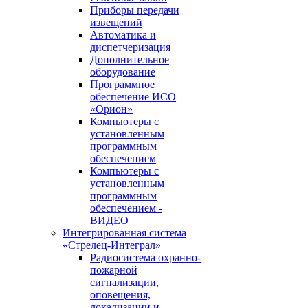
Приборы передачи
извещений
Автоматика и
диспетчеризация
Дополнительное
оборудование
Программное
обеспечение ИСО
«Орион»
Компьютеры с
установленным
программным
обеспечением
Компьютеры с
установленным
программным
обеспечением -
ВИДЕО
Интегрированная система
«Стрелец-Интеграл»
Радиосистема охранно-
пожарной
сигнализации,
оповещения,
локализации и