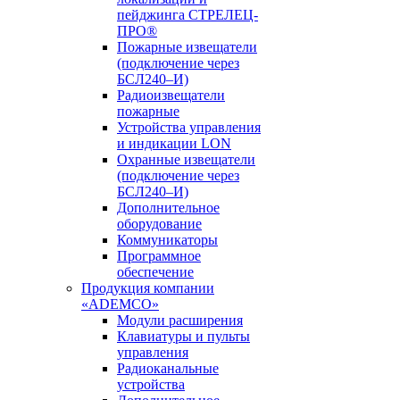
пейджинга СТРЕЛЕЦ-
ПРО®
Пожарные извещатели
(подключение через
БСЛ240–И)
Радиоизвещатели
пожарные
Устройства управления
и индикации LON
Охранные извещатели
(подключение через
БСЛ240–И)
Дополнительное
оборудование
Коммуникаторы
Программное
обеспечение
Продукция компании
«ADEMCO»
Модули расширения
Клавиатуры и пульты
управления
Радиоканальные
устройства