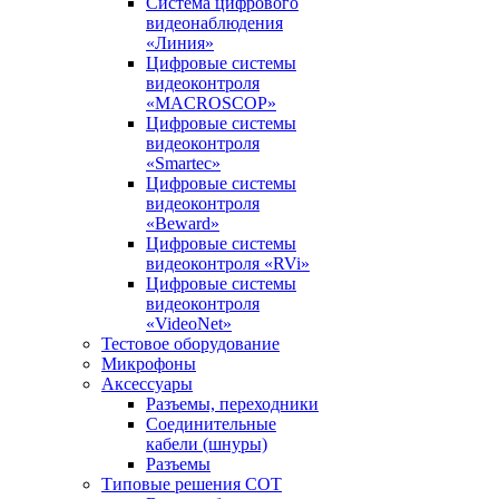
Система цифрового
видеонаблюдения
«Линия»
Цифровые системы
видеоконтроля
«MACROSCOP»
Цифровые системы
видеоконтроля
«Smartec»
Цифровые системы
видеоконтроля
«Beward»
Цифровые системы
видеоконтроля «RVi»
Цифровые системы
видеоконтроля
«VideoNet»
Тестовое оборудование
Микрофоны
Аксессуары
Разъемы, переходники
Соединительные
кабели (шнуры)
Разъемы
Типовые решения СОТ