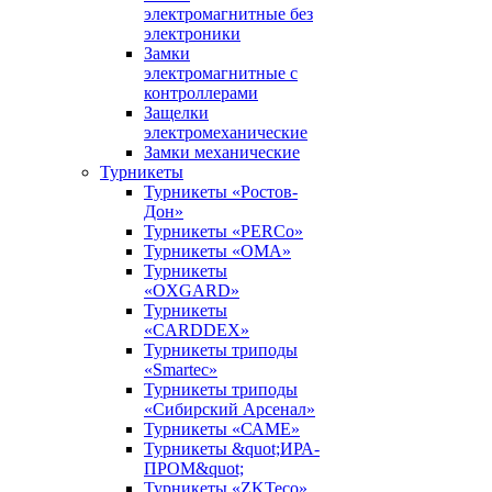
электромагнитные без
электроники
Замки
электромагнитные с
контроллерами
Защелки
электромеханические
Замки механические
Турникеты
Турникеты «Ростов-
Дон»
Турникеты «PERCo»
Турникеты «ОМА»
Турникеты
«OXGARD»
Турникеты
«CARDDEX»
Турникеты триподы
«Smartec»
Турникеты триподы
«Сибирский Арсенал»
Турникеты «САМЕ»
Турникеты &quot;ИРА-
ПРОМ&quot;
Турникеты «ZKTeco»