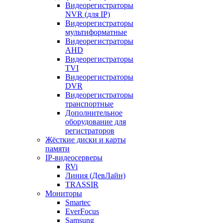
Видеорегистраторы
NVR (для IP)
Видеорегистраторы
мультиформатные
Видеорегистраторы
AHD
Видеорегистраторы
TVI
Видеорегистраторы
DVR
Видеорегистраторы
транспортные
Дополнительное
оборудование для
регистраторов
Жёсткие диски и карты
памяти
IP-видеосерверы
RVi
Линия (ДевЛайн)
TRASSIR
Мониторы
Smartec
EverFocus
Samsung