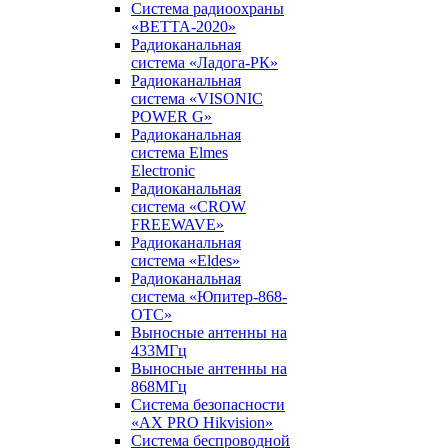
Система радиоохраны
«ВЕТТА-2020»
Радиоканальная
система «Ладога-РК»
Радиоканальная
система «VISONIC
POWER G»
Радиоканальная
система Elmes
Electronic
Радиоканальная
система «CROW
FREEWAVE»
Радиоканальная
система «Eldes»
Радиоканальная
система «Юпитер-868-
ОТС»
Выносные антенны на
433МГц
Выносные антенны на
868МГц
Система безопасности
«AX PRO Hikvision»
Система беспроводной