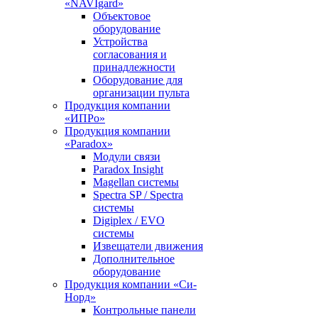
«NAVIgard»
Объектовое
оборудование
Устройства
согласования и
принадлежности
Оборудование для
организации пульта
Продукция компании
«ИПРо»
Продукция компании
«Paradox»
Модули связи
Paradox Insight
Magellan системы
Spectra SP / Spectra
системы
Digiplex / EVO
системы
Извещатели движения
Дополнительное
оборудование
Продукция компании «Си-
Норд»
Контрольные панели