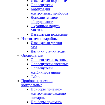
Извещатели охранные
Оповещатели
Корпуса для
контрольных приборов
Дополнительное
оборудование
Охранный модуль
MICRA
Извещатели пожарные
Извещатели аварийные
Извещатели утечки
газа
Датчики утечки воды
Оповещатели
Оповещатели звуковые
Оповещатели световые
Оповещатели
комбинированные
Табло
Приборы приемно-
контрольные
Приборы приемно-
контрольные охранно-
пожарные
Приборы приемно-