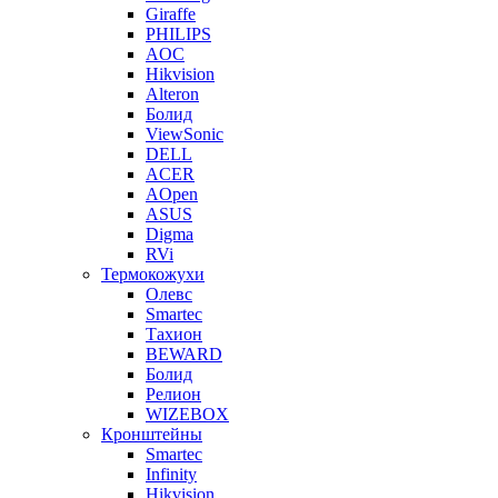
Giraffe
PHILIPS
AOC
Hikvision
Alteron
Болид
ViewSonic
DELL
ACER
AOpen
ASUS
Digma
RVi
Термокожухи
Олевс
Smartec
Тахион
BEWARD
Болид
Релион
WIZEBOX
Кронштейны
Smartec
Infinity
Hikvision