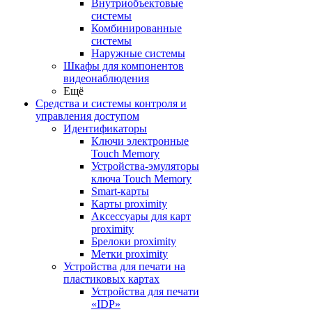
Внутриобъектовые
системы
Комбинированные
системы
Наружные системы
Шкафы для компонентов
видеонаблюдения
Ещё
Средства и системы контроля и
управления доступом
Идентификаторы
Ключи электронные
Touch Memory
Устройства-эмуляторы
ключа Touch Memory
Smart-карты
Карты proximity
Аксессуары для карт
proximitу
Брелоки proximity
Метки proximity
Устройства для печати на
пластиковых картах
Устройства для печати
«IDP»