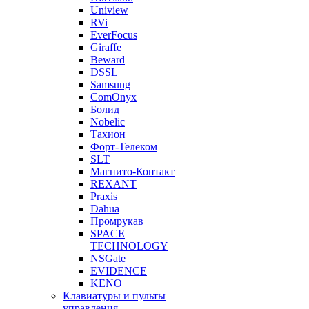
Uniview
RVi
EverFocus
Giraffe
Beward
DSSL
Samsung
ComOnyx
Болид
Nobelic
Тахион
Форт-Телеком
SLT
Магнито-Контакт
REXANT
Praxis
Dahua
Промрукав
SPACE
TECHNOLOGY
NSGate
EVIDENCE
KENO
Клавиатуры и пульты
управления