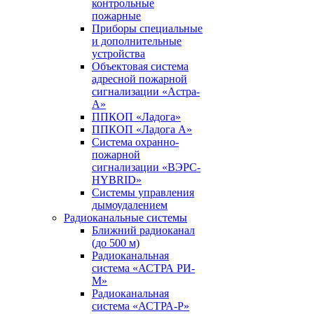
контрольные
пожарные
Приборы специальные
и дополнительные
устройства
Объектовая система
адресной пожарной
сигнализации «Астра-
А»
ППКОП «Ладога»
ППКОП «Ладога А»
Система охранно-
пожарной
сигнализации «ВЭРС-
HYBRID»
Системы управления
дымоудалением
Радиоканальные системы
Ближний радиоканал
(до 500 м)
Радиоканальная
система «АСТРА РИ-
М»
Радиоканальная
система «АСТРА-Р»