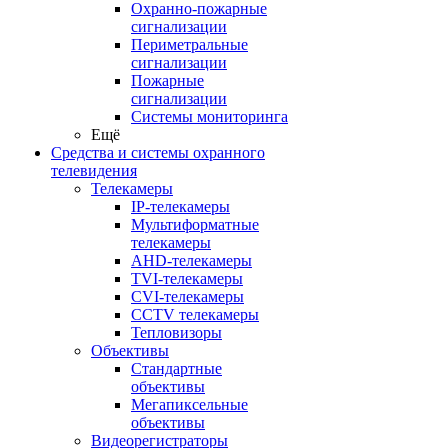
Охранно-пожарные
сигнализации
Периметральные
сигнализации
Пожарные
сигнализации
Системы мониторинга
Ещё
Средства и системы охранного
телевидения
Телекамеры
IP-телекамеры
Мультиформатные
телекамеры
AHD-телекамеры
TVI-телекамеры
CVI-телекамеры
CCTV телекамеры
Тепловизоры
Объективы
Стандартные
объективы
Мегапиксельные
объективы
Видеорегистраторы