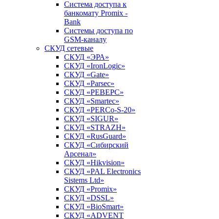
Система доступа к
банкомату Promix -
Bank
Системы доступа по
GSM-каналу
СКУД сетевые
СКУД «ЭРА»
СКУД «IronLogic»
СКУД «Gate»
СКУД «Parsec»
СКУД «РЕВЕРС»
СКУД «Smartec»
СКУД «PERCo-S-20»
СКУД «SIGUR»
СКУД «STRAZH»
СКУД «RusGuard»
СКУД «Сибирский
Арсенал»
СКУД «Hikvision»
СКУД «PAL Electronics
Sistems Ltd»
СКУД «Promix»
СКУД «DSSL»
СКУД «BioSmart»
СКУД «ADVENT