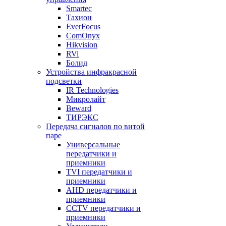
Smartec
Тахион
EverFocus
ComOnyx
Hikvision
RVi
Болид
Устройства инфракрасной
подсветки
IR Technologies
Микролайт
Beward
ТИРЭКС
Передача сигналов по витой
паре
Универсальные
передатчики и
приемники
TVI передатчики и
приемники
AHD передатчики и
приемники
CCTV передатчики и
приемники