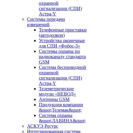
охранной
сигнализации (СПИ)
Астра-Y
Системы передачи
извещений
Телефонные приставки
(автодозвон)
Устройства оконечные
для СПИ «Фобос-3»
Системы охраны по
радиоканалу стандарта
GSM
Система беспроводной
охранной
сигнализации (СПИ)
Астра-Y
Телеметрические
модули «НЕВОД»
Антенны GSM
Продукция компании
&quot;Телемак&quot;
Система охраны
&quot;ЛАВИНА&quot;
АСКУЭ Ресурс
Интегрированная система