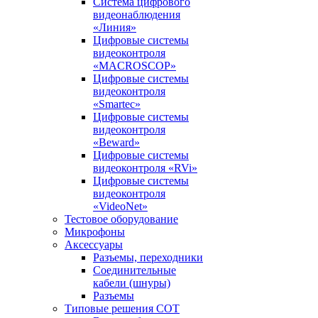
Система цифрового
видеонаблюдения
«Линия»
Цифровые системы
видеоконтроля
«MACROSCOP»
Цифровые системы
видеоконтроля
«Smartec»
Цифровые системы
видеоконтроля
«Beward»
Цифровые системы
видеоконтроля «RVi»
Цифровые системы
видеоконтроля
«VideoNet»
Тестовое оборудование
Микрофоны
Аксессуары
Разъемы, переходники
Соединительные
кабели (шнуры)
Разъемы
Типовые решения СОТ