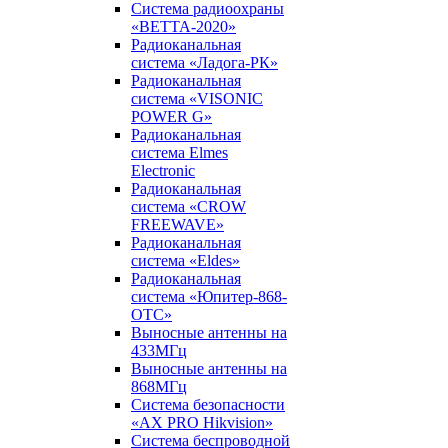
Система радиоохраны
«ВЕТТА-2020»
Радиоканальная
система «Ладога-РК»
Радиоканальная
система «VISONIC
POWER G»
Радиоканальная
система Elmes
Electronic
Радиоканальная
система «CROW
FREEWAVE»
Радиоканальная
система «Eldes»
Радиоканальная
система «Юпитер-868-
ОТС»
Выносные антенны на
433МГц
Выносные антенны на
868МГц
Система безопасности
«AX PRO Hikvision»
Система беспроводной