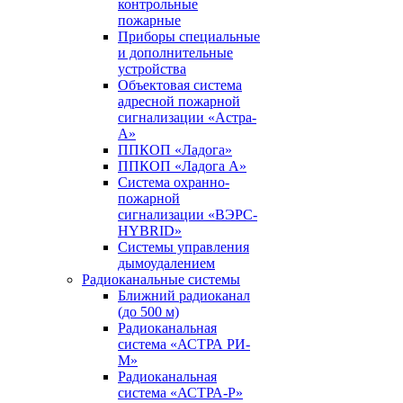
контрольные
пожарные
Приборы специальные
и дополнительные
устройства
Объектовая система
адресной пожарной
сигнализации «Астра-
А»
ППКОП «Ладога»
ППКОП «Ладога А»
Система охранно-
пожарной
сигнализации «ВЭРС-
HYBRID»
Системы управления
дымоудалением
Радиоканальные системы
Ближний радиоканал
(до 500 м)
Радиоканальная
система «АСТРА РИ-
М»
Радиоканальная
система «АСТРА-Р»