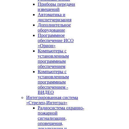
Приборы передачи
извещений
Автоматика и
диспетчеризация
Дополнительное
оборудование
Программное
обеспечение ИСО
«Орион»
Компьютеры с
установленным
программным
обеспечением
Компьютеры с
установленным
программным
обеспечением -
ВИДЕО
Интегрированная система
«Стрелец-Интеграл»
Радиосистема охранно-
пожарной
сигнализации,
оповещения,
локализации и