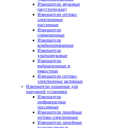
Извещатели звуковые
(акустические)
Извещатели оптико-
электронные
пассивные
Извещатели
совмещенные
Извещатели
комбинированные
Извещатели
ультразвуковые
Извещатели
вибрационные и
емкостные
Извещатели оптико-
электронные активные
Извещатели охранные для
наружной установки
Извещатели
инфракрасные
пассивные
Извещатели линейные
оптико-электронные
Извещатели линейные
радиоволновые