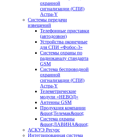
охранной
сигнализации (СПИ)
Астра-Y
Системы передачи
извещений
Телефонные приставки
(автодозвон)
Устройства оконечные
для СПИ «Фобос-3»
Системы охраны по
радиоканалу стандарта
GSM
Система беспроводной
охранной
сигнализации (СПИ)
Астра-Y
Телеметрические
модули «НЕВОД»
Антенны GSM
Продукция компании
&quot;Телемак&quot;
Система охраны
&quot;ЛАВИНА&quot;
АСКУЭ Ресурс
Интегрированная система