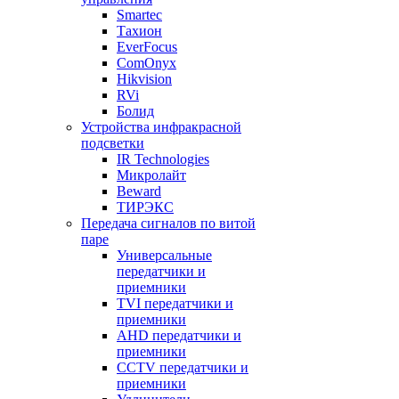
Smartec
Тахион
EverFocus
ComOnyx
Hikvision
RVi
Болид
Устройства инфракрасной
подсветки
IR Technologies
Микролайт
Beward
ТИРЭКС
Передача сигналов по витой
паре
Универсальные
передатчики и
приемники
TVI передатчики и
приемники
AHD передатчики и
приемники
CCTV передатчики и
приемники