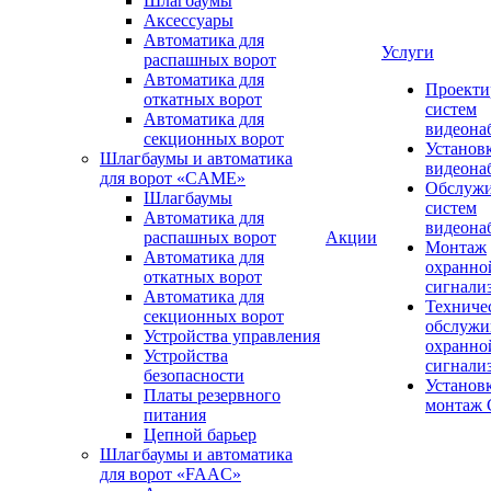
Шлагбаумы
Аксессуары
Автоматика для
Услуги
распашных ворот
Автоматика для
Проекти
откатных ворот
систем
Автоматика для
видеона
секционных ворот
Установ
Шлагбаумы и автоматика
видеона
для ворот «CAME»
Обслуж
Шлагбаумы
систем
Автоматика для
видеона
распашных ворот
Акции
Монтаж
Автоматика для
охранно
откатных ворот
сигнали
Автоматика для
Техниче
секционных ворот
обслужи
Устройства управления
охранно
Устройства
сигнали
безопасности
Установ
Платы резервного
монтаж
питания
Цепной барьер
Шлагбаумы и автоматика
для ворот «FAAC»