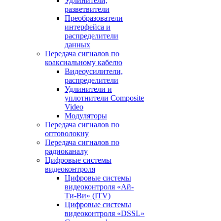
Удлинители,
разветвители
Преобразователи
интерфейса и
распределители
данных
Передача сигналов по
коаксиальному кабелю
Видеоусилители,
распределители
Удлинители и
уплотнители Сomposite
Video
Модуляторы
Передача сигналов по
оптоволокну
Передача сигналов по
радиоканалу
Цифровые системы
видеоконтроля
Цифровые системы
видеоконтроля «Ай-
Ти-Ви» (ITV)
Цифровые системы
видеоконтроля «DSSL»