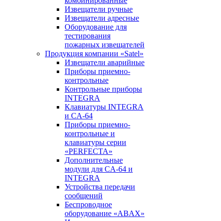
комбинированные
Извещатели ручные
Извещатели адресные
Оборудование для
тестирования
пожарных извещателей
Продукция компании «Satel»
Извещатели аварийные
Приборы приемно-
контрольные
Контрольные приборы
INTEGRA
Клавиатуры INTEGRA
и CA-64
Приборы приемно-
контрольные и
клавиатуры серии
«PERFECTA»
Дополнительные
модули для CA-64 и
INTEGRA
Устройства передачи
сообщений
Беспроводное
оборудование «ABAX»