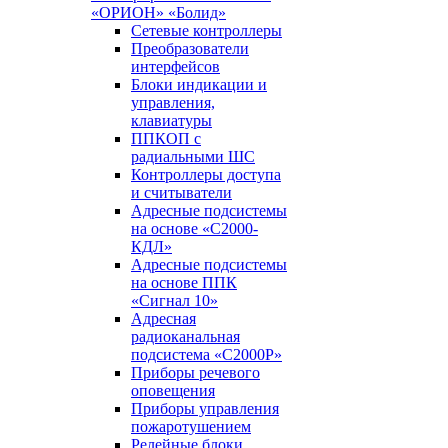
«ОРИОН» «Болид»
Сетевые контроллеры
Преобразователи
интерфейсов
Блоки индикации и
управления,
клавиатуры
ППКОП с
радиальными ШС
Контроллеры доступа
и считыватели
Адресные подсистемы
на основе «С2000-
КДЛ»
Адресные подсистемы
на основе ППК
«Сигнал 10»
Адресная
радиоканальная
подсистема «С2000Р»
Приборы речевого
оповещения
Приборы управления
пожаротушением
Релейные блоки