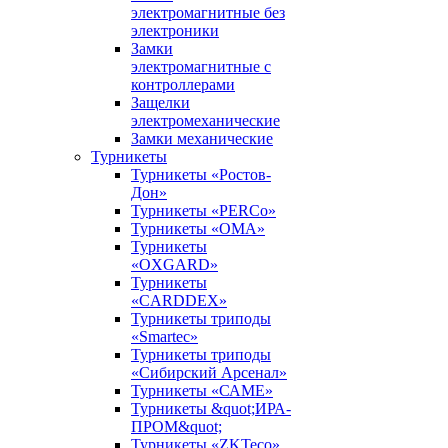
электромагнитные без
электроники
Замки
электромагнитные с
контроллерами
Защелки
электромеханические
Замки механические
Турникеты
Турникеты «Ростов-
Дон»
Турникеты «PERCo»
Турникеты «ОМА»
Турникеты
«OXGARD»
Турникеты
«CARDDEX»
Турникеты триподы
«Smartec»
Турникеты триподы
«Сибирский Арсенал»
Турникеты «САМЕ»
Турникеты &quot;ИРА-
ПРОМ&quot;
Турникеты «ZKTeco»