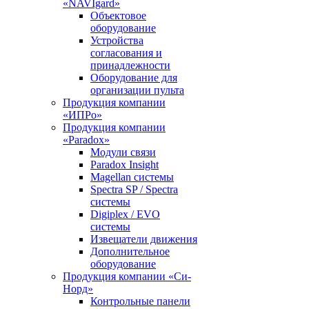
«NAVIgard»
Объектовое
оборудование
Устройства
согласования и
принадлежности
Оборудование для
организации пульта
Продукция компании
«ИПРо»
Продукция компании
«Paradox»
Модули связи
Paradox Insight
Magellan системы
Spectra SP / Spectra
системы
Digiplex / EVO
системы
Извещатели движения
Дополнительное
оборудование
Продукция компании «Си-
Норд»
Контрольные панели