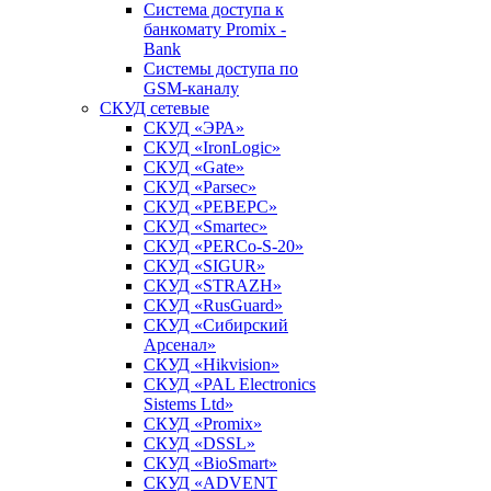
Система доступа к
банкомату Promix -
Bank
Системы доступа по
GSM-каналу
СКУД сетевые
СКУД «ЭРА»
СКУД «IronLogic»
СКУД «Gate»
СКУД «Parsec»
СКУД «РЕВЕРС»
СКУД «Smartec»
СКУД «PERCo-S-20»
СКУД «SIGUR»
СКУД «STRAZH»
СКУД «RusGuard»
СКУД «Сибирский
Арсенал»
СКУД «Hikvision»
СКУД «PAL Electronics
Sistems Ltd»
СКУД «Promix»
СКУД «DSSL»
СКУД «BioSmart»
СКУД «ADVENT