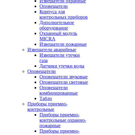
Извещатели охранные
Оповещатели
Корпуса для
контрольных приборов
Дополнительное
оборудование
Охранный модуль
MICRA
Извещатели пожарные
Извещатели аварийные
Извещатели утечки
газа
Датчики утечки воды
Оповещатели
Оповещатели звуковые
Оповещатели световые
Оповещатели
комбинированные
Табло
Приборы приемно-
контрольные
Приборы приемно-
контрольные охранно-
пожарные
Приборы приемно-