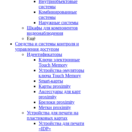
Внутриобъектовые
системы
Комбинированные
системы
Наружные системы
Шкафы для компонентов
видеонаблюдения
Ещё
Средства и системы контроля и
управления доступом
Идентификаторы
Ключи электронные
Touch Memory
Устройства-эмуляторы
ключа Touch Memory
Smart-карты
Карты proximity
Аксессуары для карт
proximitу
Брелоки proximity
Метки proximity
Устройства для печати на
пластиковых картах
Устройства для печати
«IDP»