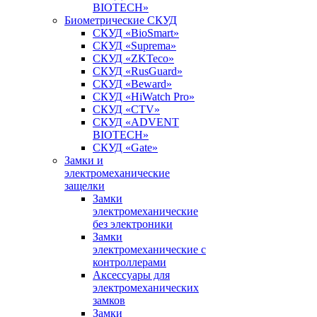
BIOTECH»
Биометрические СКУД
СКУД «BioSmart»
СКУД «Suprema»
СКУД «ZKTeco»
СКУД «RusGuard»
СКУД «Beward»
СКУД «HiWatch Pro»
СКУД «CTV»
СКУД «ADVENT
BIOTECH»
СКУД «Gate»
Замки и
электромеханические
защелки
Замки
электромеханические
без электроники
Замки
электромеханические с
контроллерами
Аксессуары для
электромеханических
замков
Замки