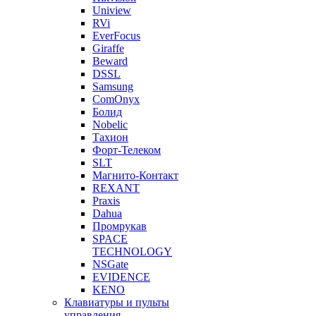
Uniview
RVi
EverFocus
Giraffe
Beward
DSSL
Samsung
ComOnyx
Болид
Nobelic
Тахион
Форт-Телеком
SLT
Магнито-Контакт
REXANT
Praxis
Dahua
Промрукав
SPACE
TECHNOLOGY
NSGate
EVIDENCE
KENO
Клавиатуры и пульты
управления