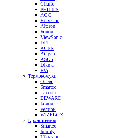
Giraffe
PHILIPS
AOC
Hikvision
Alteron
Болид
ViewSonic
DELL
ACER
AOpen
ASUS
Digma
RVi
Термокожухи
Олевс
Smartec
Тахион
BEWARD
Болид
Релион
WIZEBOX
Кронштейны
Smartec
Infinity
Hikvision