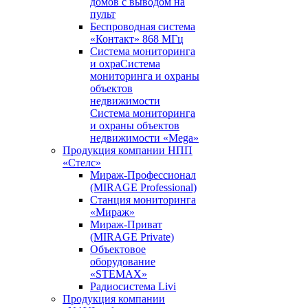
домов с выводом на
пульт
Беспроводная система
«Контакт» 868 МГц
Система мониторинга
и охраСистема
мониторинга и охраны
объектов
недвижимости
Система мониторинга
и охраны объектов
недвижимости «Mega»
Продукция компании НПП
«Стелс»
Мираж-Профессионал
(MIRAGE Professional)
Станция мониторинга
«Мираж»
Мираж-Приват
(MIRAGE Private)
Объектовое
оборудование
«STEMAX»
Радиосистема Livi
Продукция компании