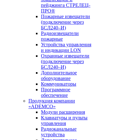
пейджинга СТРЕЛЕЦ-
ПРО®
Пожарные извещатели
(подключение через
БСЛ240–И)
Радиоизвещатели
пожарные
Устройства управления
и индикации LON
Охранные извещатели
(подключение через
БСЛ240–И)
Дополнительное
оборудование
Коммуникаторы
Программное
обеспечение
Продукция компании
«ADEMCO»
Модули расширения
Клавиатуры и пульты
управления
Радиоканальные
устройства