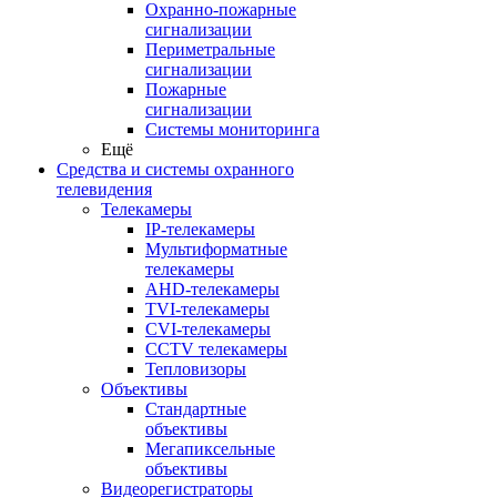
Охранно-пожарные
сигнализации
Периметральные
сигнализации
Пожарные
сигнализации
Системы мониторинга
Ещё
Средства и системы охранного
телевидения
Телекамеры
IP-телекамеры
Мультиформатные
телекамеры
AHD-телекамеры
TVI-телекамеры
CVI-телекамеры
CCTV телекамеры
Тепловизоры
Объективы
Стандартные
объективы
Мегапиксельные
объективы
Видеорегистраторы